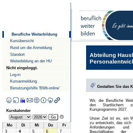
Direkt
Direkt
zum
zur
Inhalt
Navigation
Berufliche Weiterbildung
Kursübersicht
Rund um die Anmeldung
Abteilung Haush
Standort
Personalentwick
Weiterbildung an der HU
Nicht eingeloggt.
Log-in
Kursanmeldung
Gestalten Sie das 
Benutzungshilfe 'BWb-online'
Wir, die Berufliche Wei
den Startlöchern 
Kursprogramms 2027.
Kurskalender
Unser Ziel ist es, ein 
zu entwickeln, das sich
Mo
Di
Mi
Do
Fr
Anforderungen und
3
4
5
6
7
Beschäftigten der Hu