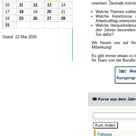
orientiert. Deshalb möcht
10
11
12
13
14
Welche Themen sollte
17
18
19
20
21
Welche Kenntnisse 
24
25
26
27
28
Arbeitsalltag unterstüt
31
Welche Herausforderun
drei Jahren besonder
Sie dafür?
Stand: 22.Mai 2026
Wir freuen uns auf Ih
Mitwirkung!
Es gibt immer etwas zu l
Ihr Team von der Berufli
🗦📧🗧 Mei
Kursprogr
🕮 Kurse aus dem Jah
Führung