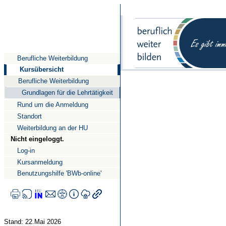
Direkt
Direkt
Direkt
zum
zur
zur
Inhalt
Suche
Navigation
Berufliche Weiterbildung
Kursübersicht
Berufliche Weiterbildung
Grundlagen für die Lehrtätigkeit
Rund um die Anmeldung
Standort
Weiterbildung an der HU
Nicht eingeloggt.
Log-in
Kursanmeldung
Benutzungshilfe 'BWb-online'
Stand: 22.Mai 2026