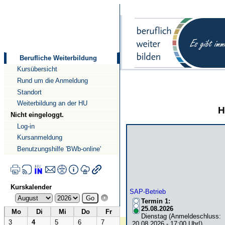
Direkt
Direkt
zum
zur
Inhalt
Navigation
Berufliche Weiterbildung
Kursübersicht
Rund um die Anmeldung
Standort
Weiterbildung an der HU
H
Nicht eingeloggt.
Log-in
Kursanmeldung
Benutzungshilfe 'BWb-online'
Kurskalender
SAP-Betrieb
Termin 1:
25.08.2026
Mo
Di
Mi
Do
Fr
Dienstag (Anmeldeschluss:
3
4
5
6
7
20.08.2026 - 17:00 Uhr!)