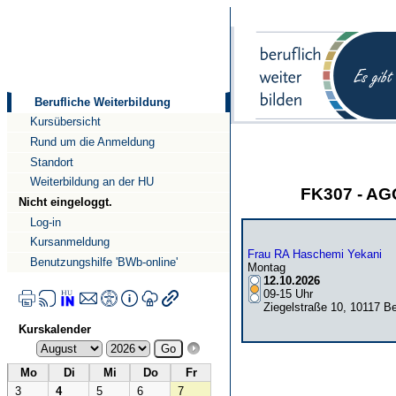
Direkt
Direkt
zum
zur
Inhalt
Navigation
Berufliche Weiterbildung
Kursübersicht
Rund um die Anmeldung
Standort
Weiterbildung an der HU
FK307 - AG
Nicht eingeloggt.
Log-in
Kursanmeldung
Frau RA Haschemi Yekani
Benutzungshilfe 'BWb-online'
Montag
12.10.2026
09-15 Uhr
Ziegelstraße 10, 10117 Be
Kurskalender
Mo
Di
Mi
Do
Fr
3
4
5
6
7