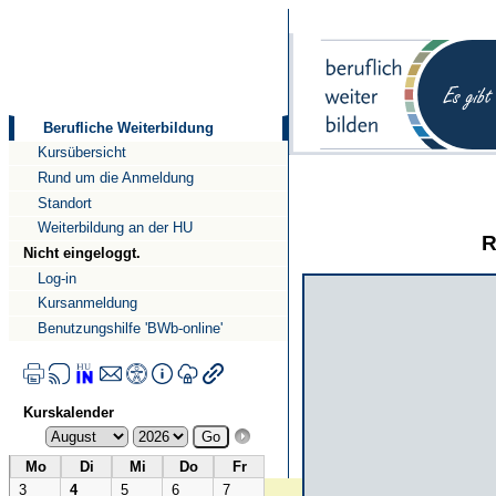
Direkt
Direkt
zum
zur
Inhalt
Navigation
Berufliche Weiterbildung
Kursübersicht
Rund um die Anmeldung
Standort
Weiterbildung an der HU
R
Nicht eingeloggt.
Log-in
Kursanmeldung
Benutzungshilfe 'BWb-online'
Kurskalender
Mo
Di
Mi
Do
Fr
3
4
5
6
7