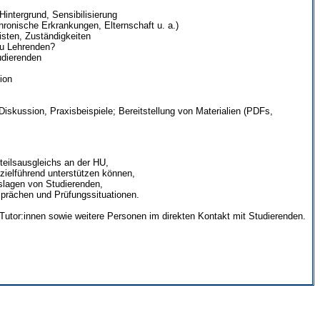
 Hintergrund, Sensibilisierung
hronische Erkrankungen, Elternschaft u. a.)
isten, Zuständigkeiten
zu Lehrenden?
udierenden
ion
Diskussion, Praxisbeispiele; Bereitstellung von Materialien (PDFs,
teilsausgleichs an der HU,
 zielführend unterstützen können,
rfslagen von Studierenden,
sprächen und Prüfungssituationen.
Tutor:innen sowie weitere Personen im direkten Kontakt mit Studierenden.