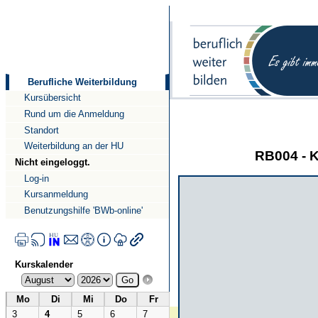
Direkt
Direkt
zum
zur
Inhalt
Navigation
Berufliche Weiterbildung
Kursübersicht
Rund um die Anmeldung
Standort
Weiterbildung an der HU
RB004 - 
Nicht eingeloggt.
Log-in
Kursanmeldung
Benutzungshilfe 'BWb-online'
Kurskalender
Mo
Di
Mi
Do
Fr
3
4
5
6
7