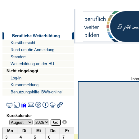
Direkt
Direkt
zum
zur
Inhalt
Navigation
Berufliche Weiterbildung
Kursübersicht
Rund um die Anmeldung
Standort
Weiterbildung an der HU
Nicht eingeloggt.
Log-in
Inho
Kursanmeldung
Benutzungshilfe 'BWb-online'
Kurskalender
Mo
Di
Mi
Do
Fr
3
4
5
6
7