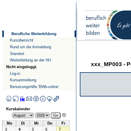
Direkt
Direkt
zum
zur
Inhalt
Navigation
Berufliche Weiterbildung
Kursübersicht
Rund um die Anmeldung
Standort
Weiterbildung an der HU
xxx_MP003 - Po
Nicht eingeloggt.
Log-in
Kursanmeldung
Benutzungshilfe 'BWb-online'
Kurskalender
Mo
Di
Mi
Do
Fr
3
4
5
6
7