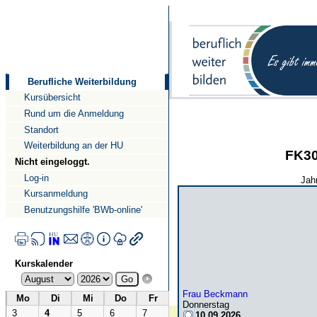
Direkt
Direkt
zum
zur
Inhalt
Navigation
Berufliche Weiterbildung
Kursübersicht
Rund um die Anmeldung
Standort
Weiterbildung an der HU
FK30
Nicht eingeloggt.
Log-in
Jahr
Kursanmeldung
Benutzungshilfe 'BWb-online'
Kurskalender
Frau Beckmann
Mo
Di
Mi
Do
Fr
Donnerstag
3
4
5
6
7
10.09.2026