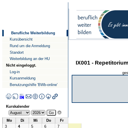
Direkt
Direkt
zum
zur
Inhalt
Navigation
Berufliche Weiterbildung
Kursübersicht
Rund um die Anmeldung
Standort
Weiterbildung an der HU
IX001 - Repetitoriu
Nicht eingeloggt.
Log-in
ges
Kursanmeldung
Benutzungshilfe 'BWb-online'
Kurskalender
Mo
Di
Mi
Do
Fr
3
4
5
6
7