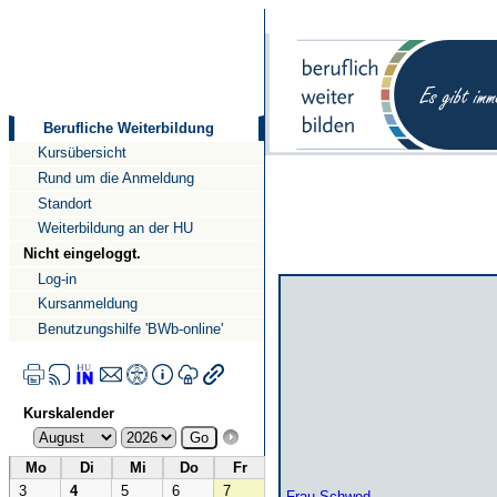
Direkt
Direkt
zum
zur
Inhalt
Navigation
Berufliche Weiterbildung
Kursübersicht
Rund um die Anmeldung
Standort
Weiterbildung an der HU
Nicht eingeloggt.
Log-in
Kursanmeldung
Benutzungshilfe 'BWb-online'
Kurskalender
Mo
Di
Mi
Do
Fr
3
4
5
6
7
Frau Schwed