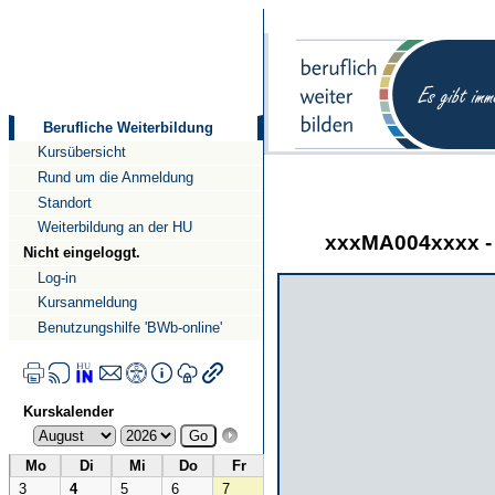
Direkt
Direkt
zum
zur
Inhalt
Navigation
Berufliche Weiterbildung
Kursübersicht
Rund um die Anmeldung
Standort
Weiterbildung an der HU
xxxMA004xxxx - 
Nicht eingeloggt.
Log-in
Kursanmeldung
Benutzungshilfe 'BWb-online'
Kurskalender
Mo
Di
Mi
Do
Fr
3
4
5
6
7