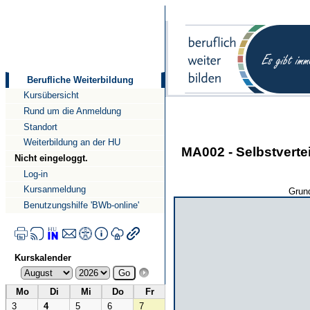
Direkt
Direkt
zum
zur
Inhalt
Navigation
Berufliche Weiterbildung
Kursübersicht
Rund um die Anmeldung
Standort
Weiterbildung an der HU
MA002 - Selbstverte
Nicht eingeloggt.
Log-in
Kursanmeldung
Grund
Benutzungshilfe 'BWb-online'
Kurskalender
Mo
Di
Mi
Do
Fr
3
4
5
6
7