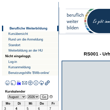
Direkt
Direkt
zum
zur
Inhalt
Navigation
Berufliche Weiterbildung
Kursübersicht
Rund um die Anmeldung
Standort
Weiterbildung an der HU
RS001 - Ur
Nicht eingeloggt.
Log-in
Kursanmeldung
Benutzungshilfe 'BWb-online'
Kurskalender
Mo
Di
Mi
Do
Fr
3
4
5
6
7