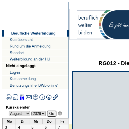
Direkt
Direkt
zum
zur
Inhalt
Navigation
Berufliche Weiterbildung
Kursübersicht
Rund um die Anmeldung
Standort
Weiterbildung an der HU
RG012 - Di
Nicht eingeloggt.
Log-in
Kursanmeldung
Benutzungshilfe 'BWb-online'
Kurskalender
Mo
Di
Mi
Do
Fr
3
4
5
6
7