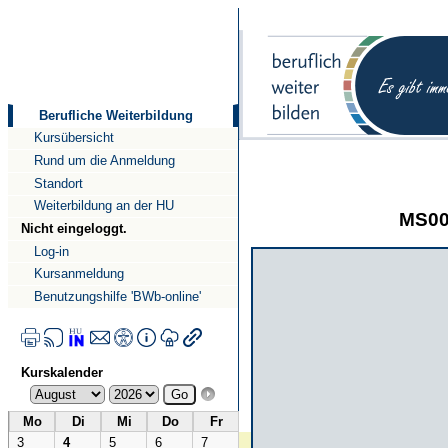
Direkt
Direkt
zum
zur
Inhalt
Navigation
Berufliche Weiterbildung
Kursübersicht
Rund um die Anmeldung
Standort
Weiterbildung an der HU
MS00
Nicht eingeloggt.
Log-in
Kursanmeldung
Benutzungshilfe 'BWb-online'
Kurskalender
Mo
Di
Mi
Do
Fr
3
4
5
6
7