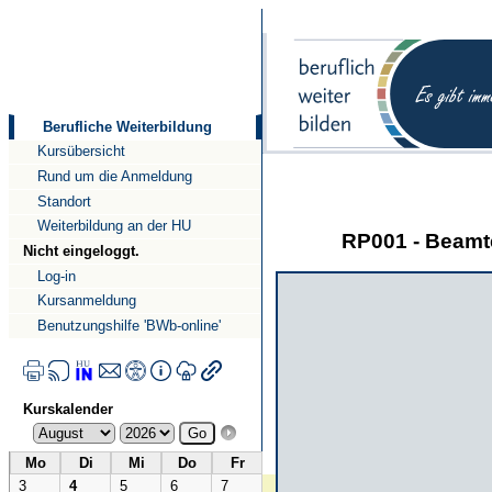
Direkt
Direkt
zum
zur
Inhalt
Navigation
Berufliche Weiterbildung
Kursübersicht
Rund um die Anmeldung
Standort
Weiterbildung an der HU
RP001 - Beamte
Nicht eingeloggt.
Log-in
Kursanmeldung
Benutzungshilfe 'BWb-online'
Kurskalender
Mo
Di
Mi
Do
Fr
3
4
5
6
7