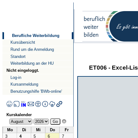
Direkt
Direkt
zum
zur
Inhalt
Navigation
Berufliche Weiterbildung
Kursübersicht
Rund um die Anmeldung
Standort
Weiterbildung an der HU
ET006 - Excel-Li
Nicht eingeloggt.
Log-in
Kursanmeldung
Benutzungshilfe 'BWb-online'
Kurskalender
Mo
Di
Mi
Do
Fr
3
4
5
6
7