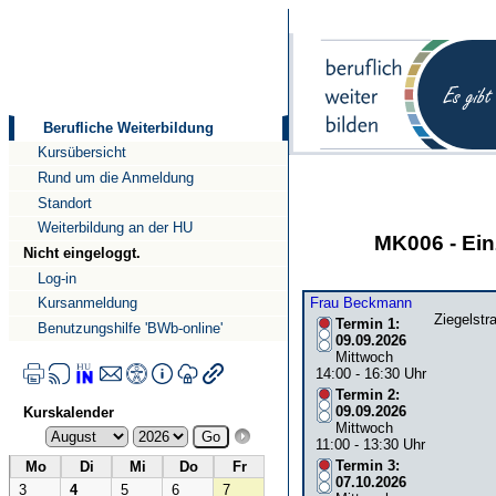
Direkt
Direkt
zum
zur
Inhalt
Navigation
Berufliche Weiterbildung
Kursübersicht
Rund um die Anmeldung
Standort
Weiterbildung an der HU
MK006 - Ein
Nicht eingeloggt.
Log-in
Frau Beckmann
Kursanmeldung
Ziegelstr
Termin 1:
Benutzungshilfe 'BWb-online'
09.09.2026
Mittwoch
14:00 - 16:30 Uhr
Termin 2:
09.09.2026
Kurskalender
Mittwoch
11:00 - 13:30 Uhr
Termin 3:
Mo
Di
Mi
Do
Fr
07.10.2026
3
4
5
6
7