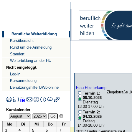
Direkt
Direkt
zum
zur
Inhalt
Navigation
Berufliche Weiterbildung
Kursübersicht
Rund um die Anmeldung
Standort
Weiterbildung an der HU
Nicht eingeloggt.
Log-in
Kursanmeldung
Benutzungshilfe 'BWb-online'
Frau Heisterkamp
Ziegelstraße 1
Termin 1:
06.10.2026
Dienstag
13:00-17:00 Uhr
Kurskalender
Termin 2:
04.12.2026
Freitag
Mo
Di
Mi
Do
Fr
14:00-18:00 Uhr
3
4
5
6
7
10117 Berlin, Seminarraum A