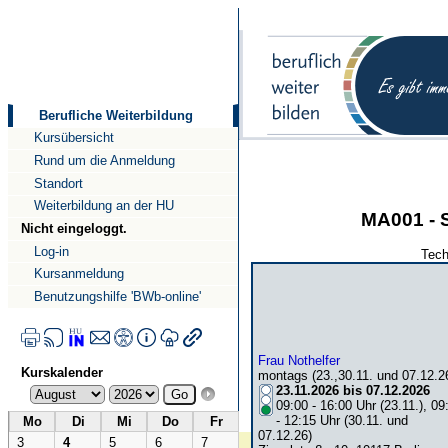
Direkt
Direkt
zum
zur
Inhalt
Navigation
Berufliche Weiterbildung
Kursübersicht
Rund um die Anmeldung
Standort
Weiterbildung an der HU
MA001 - 
Nicht eingeloggt.
Log-in
Tech
Kursanmeldung
Benutzungshilfe 'BWb-online'
Frau Nothelfer
Kurskalender
montags (23.,30.11. und 07.12.2
23.11.2026 bis 07.12.2026
09:00 - 16:00 Uhr (23.11.), 09
- 12:15 Uhr (30.11. und
Mo
Di
Mi
Do
Fr
07.12.26)
3
4
5
6
7