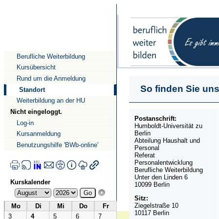
Direkt
Direkt
zum
zur
Inhalt
Navigation
Berufliche Weiterbildung
Kursübersicht
Rund um die Anmeldung
So finden Sie uns 
Standort
Weiterbildung an der HU
Nicht eingeloggt.
Postanschrift:
Log-in
Humboldt-Universität zu
Berlin
Kursanmeldung
Abteilung Haushalt und
Benutzungshilfe 'BWb-online'
Personal
Referat
Personalentwicklung
Berufliche Weiterbildung
Unter den Linden 6
Kurskalender
10099 Berlin
Sitz:
Ziegelstraße 10
Mo
Di
Mi
Do
Fr
10117 Berlin
3
4
5
6
7