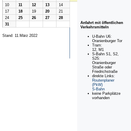
10
11
12
13
14
17
18
19
20
21
24
25
26
27
28
Anfahrt mit öffentlichen
31
Verkehrsmitteln
Stand: 11.März 2022
U-Bahn U6:
Oranienburger Tor
Tram:
12, M1
S-Bahn S1, S2,
S25:
Oranienburger
Straße oder
Friedrichstraße
direkte Links:
Routenplaner
(PkW)
S-Bahn
keine Parkplätze
vorhanden