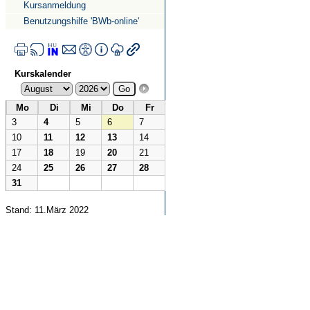
Kursanmeldung
Benutzungshilfe 'BWb-online'
Kurskalender
Mo
Di
Mi
Do
Fr
3
4
5
6
7
10
11
12
13
14
17
18
19
20
21
24
25
26
27
28
31
Stand: 11.März 2022