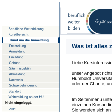
Direkt
Direkt
zum
zur
Inhalt
Navigation
Berufliche Weiterbildung
Kursübersicht
Rund um die Anmeldung
Was ist alles
Freistellung
Anmeldung
Einladung
Liebe Kursinteressie
Gebühr
Säumnisgebühr
unser Angebot richte
Abmeldung
Humboldt-Universitä
Nachweis
oder der Charité, u
Schwerbehinderung
Standort
Weiterbildung an der HU
Im Seitenmenü unte
Nicht eingeloggt.
einzelnen Kursbedin
Log-in
Sie wenden sich an 