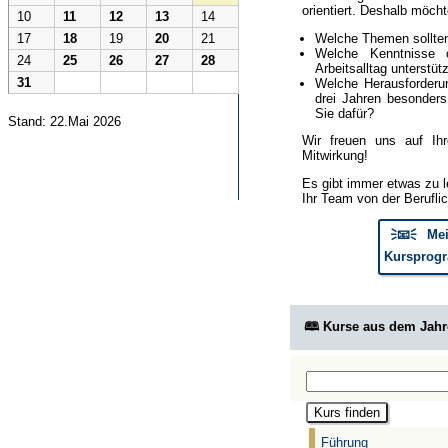
orientiert. Deshalb möcht
10
11
12
13
14
Welche Themen sollte
17
18
19
20
21
Welche Kenntnisse 
24
25
26
27
28
Arbeitsalltag unterstüt
31
Welche Herausforderun
drei Jahren besonder
Sie dafür?
Stand: 22.Mai 2026
Wir freuen uns auf Ih
Mitwirkung!
Es gibt immer etwas zu l
Ihr Team von der Berufli
🗦📧🗧 Mei
Kursprogr
🕮 Kurse aus dem Jah
Führung