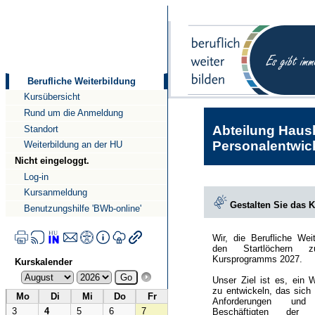
Direkt
Direkt
zum
zur
Inhalt
Navigation
Berufliche Weiterbildung
Kursübersicht
Rund um die Anmeldung
Abteilung Haush
Standort
Personalentwick
Weiterbildung an der HU
Nicht eingeloggt.
Log-in
Kursanmeldung
Gestalten Sie das 
Benutzungshilfe 'BWb-online'
Wir, die Berufliche Wei
den Startlöchern 
Kursprogramms 2027.
Kurskalender
Unser Ziel ist es, ein 
zu entwickeln, das sich
Mo
Di
Mi
Do
Fr
Anforderungen und
3
4
5
6
7
Beschäftigten der Hu