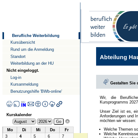
Direkt
Direkt
zum
zur
Inhalt
Navigation
Berufliche Weiterbildung
Kursübersicht
Rund um die Anmeldung
Abteilung Hau
Standort
Weiterbildung an der HU
Nicht eingeloggt.
Log-in
Gestalten Sie
Kursanmeldung
Benutzungshilfe 'BWb-online'
Wir, die Beruflic
Kursprogramms 2027
Unser Ziel ist es, e
Kurskalender
Anforderungen und In
möchten wir wissen:
Welche Themen sol
Mo
Di
Mi
Do
Fr
Welche Kenntnisse 
3
4
5
6
7