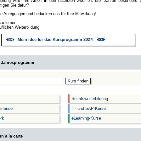
erung wird Ihre Arbeit in den nächsten zwei bis drei Jahren besonders
igen Sie dafür?
hre Anregungen und bedanken uns für Ihre Mitwirkung!
zu lernen!
uflichen Weiterbildung
🗦📧🗧 Mein Idee für das Kursprogramm 2027! 🗦📧🗧
m Jahresprogramm
Rechtsweiterbildung
elfende
IT- und SAP-Kurse
rk
eLearning-Kurse
n à la carte