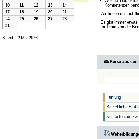
Welche Herausford
Kompetenzen benöt
10
11
12
13
14
17
18
19
20
21
Wir freuen uns auf I
24
25
26
27
28
Es gibt immer etwas 
31
Ihr Team von der Ber
Stand: 22.Mai 2026
🕮 Kurse aus de
Führung
Betriebliche Ersth
Kompetenznetzwe
Weiterbildunge