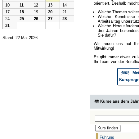
orientiert. Deshalb möcht
10
11
12
13
14
Welche Themen sollte
17
18
19
20
21
Welche Kenntnisse 
24
25
26
27
28
Arbeitsalltag unterstüt
31
Welche Herausforderun
drei Jahren besonder
Sie dafür?
Stand: 22.Mai 2026
Wir freuen uns auf Ih
Mitwirkung!
Es gibt immer etwas zu l
Ihr Team von der Berufli
🗦📧🗧 Mei
Kursprogr
🕮 Kurse aus dem Jah
Führung