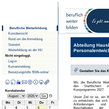
Direkt
Direkt
zum
zur
Inhalt
Navigation
Berufliche Weiterbildung
Kursübersicht
Rund um die Anmeldung
Abteilung Haush
Standort
Personalentwick
Weiterbildung an der HU
Nicht eingeloggt.
Log-in
Kursanmeldung
Gestalten Sie das 
Benutzungshilfe 'BWb-online'
Wir, die Berufliche Wei
den Startlöchern 
Kursprogramms 2027.
Kurskalender
Unser Ziel ist es, ein 
zu entwickeln, das sich
Mo
Di
Mi
Do
Fr
Anforderungen und
3
4
5
6
7
Beschäftigten der Hu