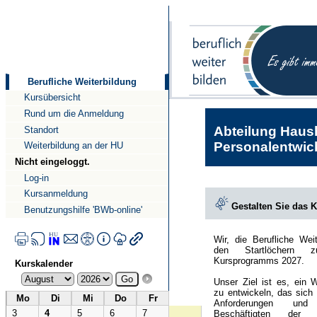
Direkt
Direkt
zum
zur
Inhalt
Navigation
Berufliche Weiterbildung
Kursübersicht
Rund um die Anmeldung
Abteilung Haush
Standort
Personalentwick
Weiterbildung an der HU
Nicht eingeloggt.
Log-in
Kursanmeldung
Gestalten Sie das 
Benutzungshilfe 'BWb-online'
Wir, die Berufliche Wei
den Startlöchern 
Kursprogramms 2027.
Kurskalender
Unser Ziel ist es, ein 
zu entwickeln, das sich
Mo
Di
Mi
Do
Fr
Anforderungen und
3
4
5
6
7
Beschäftigten der Hu