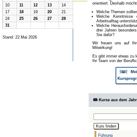
orientiert. Deshalb möcht
10
11
12
13
14
Welche Themen sollte
17
18
19
20
21
Welche Kenntnisse 
24
25
26
27
28
Arbeitsalltag unterstüt
31
Welche Herausforderun
drei Jahren besonder
Sie dafür?
Stand: 22.Mai 2026
Wir freuen uns auf Ih
Mitwirkung!
Es gibt immer etwas zu l
Ihr Team von der Berufli
🗦📧🗧 Mei
Kursprogr
🕮 Kurse aus dem Jah
Führung