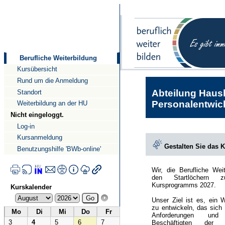
Direkt
Direkt
zum
zur
Inhalt
Navigation
Berufliche Weiterbildung
Kursübersicht
Rund um die Anmeldung
Abteilung Haush
Standort
Personalentwick
Weiterbildung an der HU
Nicht eingeloggt.
Log-in
Kursanmeldung
Gestalten Sie das 
Benutzungshilfe 'BWb-online'
Wir, die Berufliche Wei
den Startlöchern 
Kursprogramms 2027.
Kurskalender
Unser Ziel ist es, ein 
zu entwickeln, das sich
Mo
Di
Mi
Do
Fr
Anforderungen und
3
4
5
6
7
Beschäftigten der Hu