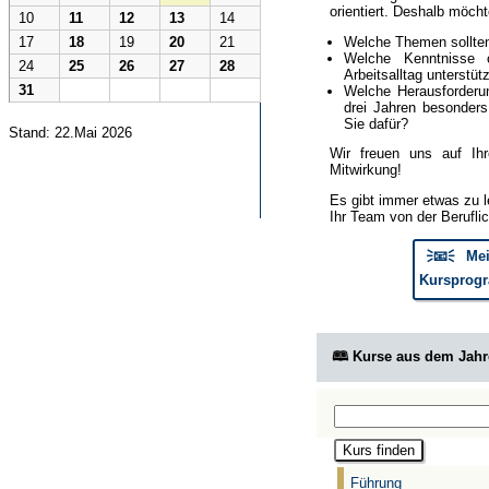
orientiert. Deshalb möcht
10
11
12
13
14
Welche Themen sollte
17
18
19
20
21
Welche Kenntnisse 
24
25
26
27
28
Arbeitsalltag unterstüt
31
Welche Herausforderun
drei Jahren besonder
Sie dafür?
Stand: 22.Mai 2026
Wir freuen uns auf Ih
Mitwirkung!
Es gibt immer etwas zu l
Ihr Team von der Berufli
🗦📧🗧 Mei
Kursprogr
🕮 Kurse aus dem Jah
Führung