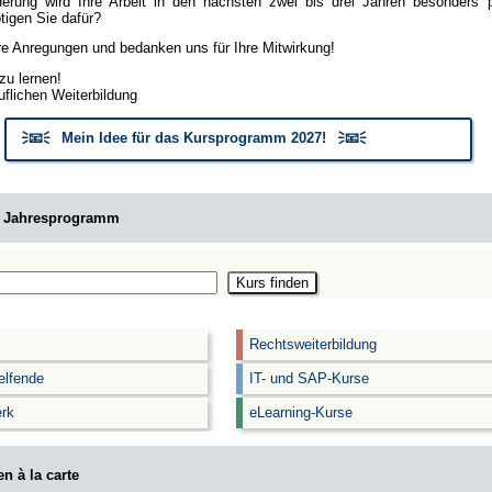
erung wird Ihre Arbeit in den nächsten zwei bis drei Jahren besonders
igen Sie dafür?
hre Anregungen und bedanken uns für Ihre Mitwirkung!
zu lernen!
uflichen Weiterbildung
🗦📧🗧 Mein Idee für das Kursprogramm 2027! 🗦📧🗧
m Jahresprogramm
Rechtsweiterbildung
elfende
IT- und SAP-Kurse
rk
eLearning-Kurse
n à la carte