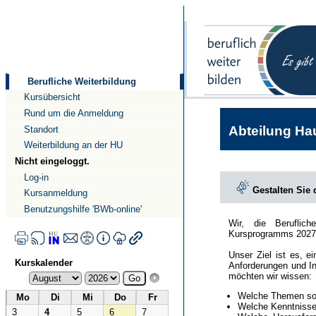
Direkt
Direkt
zum
zur
Inhalt
Navigation
Berufliche Weiterbildung
Kursübersicht
Rund um die Anmeldung
Abteilung Hau
Standort
Weiterbildung an der HU
Nicht eingeloggt.
Log-in
Gestalten Sie
Kursanmeldung
Benutzungshilfe 'BWb-online'
Wir, die Beruflic
Kursprogramms 2027
Unser Ziel ist es, e
Kurskalender
Anforderungen und In
möchten wir wissen:
Welche Themen sol
Mo
Di
Mi
Do
Fr
Welche Kenntnisse 
3
4
5
6
7