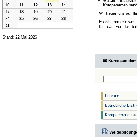
Welche Herausford
Kompetenzen benöt
10
11
12
13
14
17
18
19
20
21
Wir freuen uns auf I
24
25
26
27
28
Es gibt immer etwas 
31
Ihr Team von der Ber
Stand: 22.Mai 2026
🕮 Kurse aus de
Führung
Betriebliche Ersth
Kompetenznetzwe
Weiterbildunge