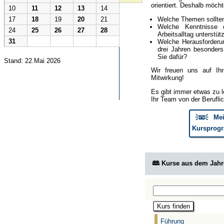
orientiert. Deshalb möcht
10
11
12
13
14
Welche Themen sollte
17
18
19
20
21
Welche Kenntnisse 
24
25
26
27
28
Arbeitsalltag unterstüt
31
Welche Herausforderun
drei Jahren besonder
Sie dafür?
Stand: 22.Mai 2026
Wir freuen uns auf Ih
Mitwirkung!
Es gibt immer etwas zu l
Ihr Team von der Berufli
🗦📧🗧 Mei
Kursprogr
🕮 Kurse aus dem Jah
Führung