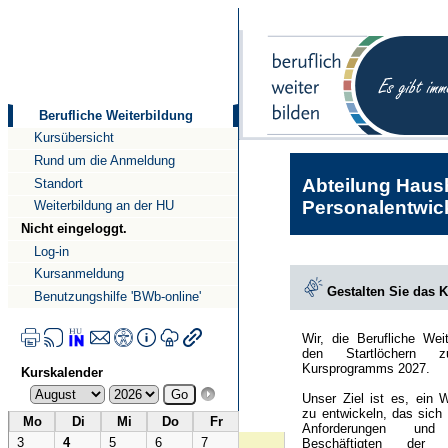
Direkt
Direkt
zum
zur
Inhalt
Navigation
Berufliche Weiterbildung
Kursübersicht
Rund um die Anmeldung
Abteilung Haush
Standort
Personalentwick
Weiterbildung an der HU
Nicht eingeloggt.
Log-in
Kursanmeldung
Gestalten Sie das 
Benutzungshilfe 'BWb-online'
Wir, die Berufliche Wei
den Startlöchern 
Kursprogramms 2027.
Kurskalender
Unser Ziel ist es, ein 
zu entwickeln, das sich
Mo
Di
Mi
Do
Fr
Anforderungen und
3
4
5
6
7
Beschäftigten der Hu