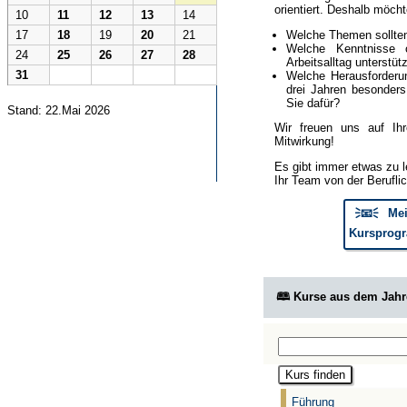
orientiert. Deshalb möcht
10
11
12
13
14
Welche Themen sollte
17
18
19
20
21
Welche Kenntnisse 
24
25
26
27
28
Arbeitsalltag unterstüt
31
Welche Herausforderun
drei Jahren besonder
Sie dafür?
Stand: 22.Mai 2026
Wir freuen uns auf Ih
Mitwirkung!
Es gibt immer etwas zu l
Ihr Team von der Berufli
🗦📧🗧 Mei
Kursprogr
🕮 Kurse aus dem Jah
Führung