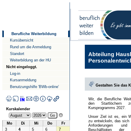
Direkt
Direkt
zum
zur
Inhalt
Navigation
Berufliche Weiterbildung
Kursübersicht
Rund um die Anmeldung
Abteilung Haush
Standort
Personalentwick
Weiterbildung an der HU
Nicht eingeloggt.
Log-in
Kursanmeldung
Gestalten Sie das 
Benutzungshilfe 'BWb-online'
Wir, die Berufliche Wei
den Startlöchern 
Kursprogramms 2027.
Kurskalender
Unser Ziel ist es, ein 
zu entwickeln, das sich
Mo
Di
Mi
Do
Fr
Anforderungen und
3
4
5
6
7
Beschäftigten der Hu