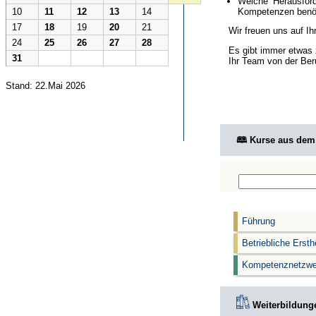
Welche Herausford
Kompetenzen benöt
10
11
12
13
14
17
18
19
20
21
Wir freuen uns auf I
24
25
26
27
28
Es gibt immer etwas 
31
Ihr Team von der Ber
Stand: 22.Mai 2026
🕮 Kurse aus de
Führung
Betriebliche Ersth
Kompetenznetzwe
Weiterbildunge