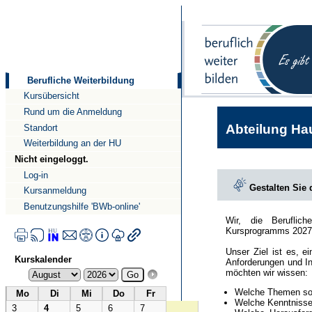
Direkt
Direkt
zum
zur
Inhalt
Navigation
Berufliche Weiterbildung
Kursübersicht
Rund um die Anmeldung
Abteilung Hau
Standort
Weiterbildung an der HU
Nicht eingeloggt.
Log-in
Gestalten Sie
Kursanmeldung
Benutzungshilfe 'BWb-online'
Wir, die Beruflic
Kursprogramms 2027
Unser Ziel ist es, e
Kurskalender
Anforderungen und In
möchten wir wissen:
Welche Themen sol
Mo
Di
Mi
Do
Fr
Welche Kenntnisse 
3
4
5
6
7