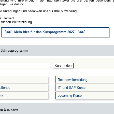
erung wird Ihre Arbeit in den nächsten zwei bis drei Jahren besonders
igen Sie dafür?
hre Anregungen und bedanken uns für Ihre Mitwirkung!
zu lernen!
uflichen Weiterbildung
🗦📧🗧 Mein Idee für das Kursprogramm 2027! 🗦📧🗧
m Jahresprogramm
Rechtsweiterbildung
elfende
IT- und SAP-Kurse
rk
eLearning-Kurse
n à la carte