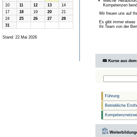
Welche Herausford
Kompetenzen benöt
10
11
12
13
14
17
18
19
20
21
Wir freuen uns auf I
24
25
26
27
28
Es gibt immer etwas 
31
Ihr Team von der Ber
Stand: 22.Mai 2026
🕮 Kurse aus de
Führung
Betriebliche Ersth
Kompetenznetzwe
Weiterbildunge