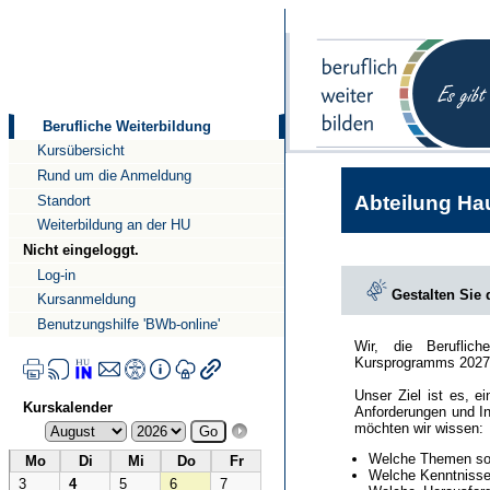
Direkt
Direkt
zum
zur
Inhalt
Navigation
Berufliche Weiterbildung
Kursübersicht
Rund um die Anmeldung
Abteilung Hau
Standort
Weiterbildung an der HU
Nicht eingeloggt.
Log-in
Gestalten Sie
Kursanmeldung
Benutzungshilfe 'BWb-online'
Wir, die Beruflic
Kursprogramms 2027
Unser Ziel ist es, e
Kurskalender
Anforderungen und In
möchten wir wissen:
Welche Themen sol
Mo
Di
Mi
Do
Fr
Welche Kenntnisse 
3
4
5
6
7