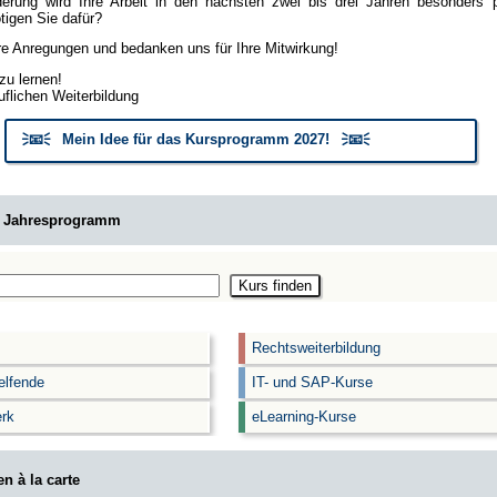
erung wird Ihre Arbeit in den nächsten zwei bis drei Jahren besonders
igen Sie dafür?
hre Anregungen und bedanken uns für Ihre Mitwirkung!
zu lernen!
uflichen Weiterbildung
🗦📧🗧 Mein Idee für das Kursprogramm 2027! 🗦📧🗧
m Jahresprogramm
Rechtsweiterbildung
elfende
IT- und SAP-Kurse
rk
eLearning-Kurse
n à la carte