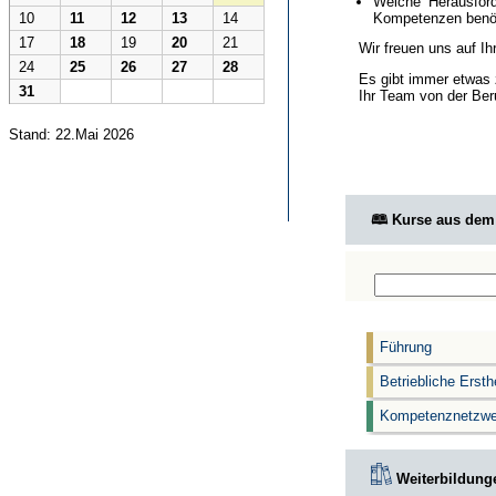
Welche Herausford
Kompetenzen benöt
10
11
12
13
14
17
18
19
20
21
Wir freuen uns auf I
24
25
26
27
28
Es gibt immer etwas 
31
Ihr Team von der Ber
Stand: 22.Mai 2026
🕮 Kurse aus de
Führung
Betriebliche Ersth
Kompetenznetzwe
Weiterbildunge