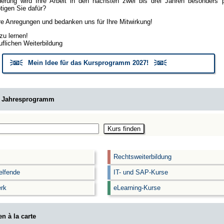
erung wird Ihre Arbeit in den nächsten zwei bis drei Jahren besonders
igen Sie dafür?
hre Anregungen und bedanken uns für Ihre Mitwirkung!
zu lernen!
uflichen Weiterbildung
🗦📧🗧 Mein Idee für das Kursprogramm 2027! 🗦📧🗧
m Jahresprogramm
Rechtsweiterbildung
elfende
IT- und SAP-Kurse
rk
eLearning-Kurse
n à la carte