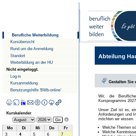
Direkt
Direkt
zum
zur
Inhalt
Navigation
Berufliche Weiterbildung
Kursübersicht
Rund um die Anmeldung
Abteilung Hau
Standort
Weiterbildung an der HU
Nicht eingeloggt.
Log-in
Gestalten Sie
Kursanmeldung
Benutzungshilfe 'BWb-online'
Wir, die Beruflic
Kursprogramms 2027
Unser Ziel ist es, e
Kurskalender
Anforderungen und In
möchten wir wissen:
Welche Themen sol
Mo
Di
Mi
Do
Fr
Welche Kenntnisse 
3
4
5
6
7