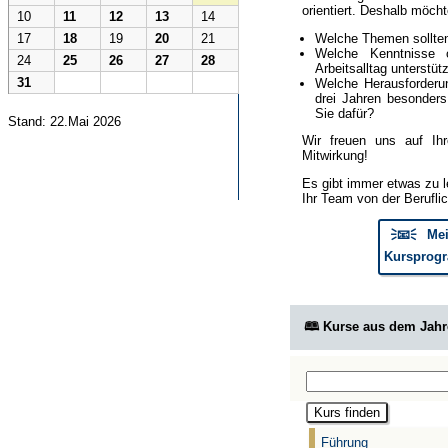
orientiert. Deshalb möcht
10
11
12
13
14
Welche Themen sollte
17
18
19
20
21
Welche Kenntnisse 
24
25
26
27
28
Arbeitsalltag unterstüt
31
Welche Herausforderun
drei Jahren besonder
Sie dafür?
Stand: 22.Mai 2026
Wir freuen uns auf Ih
Mitwirkung!
Es gibt immer etwas zu l
Ihr Team von der Berufli
🗦📧🗧 Mei
Kursprogr
🕮 Kurse aus dem Jah
Führung