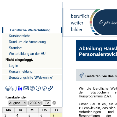
Direkt
Direkt
zum
zur
Inhalt
Navigation
Berufliche Weiterbildung
Kursübersicht
Rund um die Anmeldung
Abteilung Haush
Standort
Personalentwick
Weiterbildung an der HU
Nicht eingeloggt.
Log-in
Kursanmeldung
Gestalten Sie das 
Benutzungshilfe 'BWb-online'
Wir, die Berufliche Wei
den Startlöchern 
Kursprogramms 2027.
Kurskalender
Unser Ziel ist es, ein 
zu entwickeln, das sich
Mo
Di
Mi
Do
Fr
Anforderungen und
3
4
5
6
7
Beschäftigten der Hu