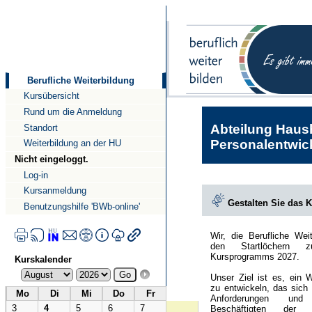
Direkt
Direkt
zum
zur
Inhalt
Navigation
Berufliche Weiterbildung
Kursübersicht
Rund um die Anmeldung
Abteilung Haush
Standort
Personalentwick
Weiterbildung an der HU
Nicht eingeloggt.
Log-in
Kursanmeldung
Gestalten Sie das 
Benutzungshilfe 'BWb-online'
Wir, die Berufliche Wei
den Startlöchern 
Kursprogramms 2027.
Kurskalender
Unser Ziel ist es, ein 
zu entwickeln, das sich
Mo
Di
Mi
Do
Fr
Anforderungen und
3
4
5
6
7
Beschäftigten der Hu