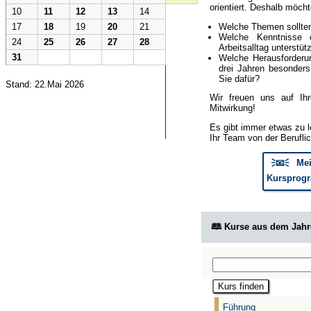
orientiert. Deshalb möcht
10
11
12
13
14
Welche Themen sollte
17
18
19
20
21
Welche Kenntnisse 
24
25
26
27
28
Arbeitsalltag unterstüt
31
Welche Herausforderun
drei Jahren besonder
Sie dafür?
Stand: 22.Mai 2026
Wir freuen uns auf Ih
Mitwirkung!
Es gibt immer etwas zu l
Ihr Team von der Berufli
🗦📧🗧 Mei
Kursprogr
🕮 Kurse aus dem Jah
Führung