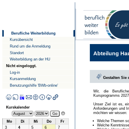
Direkt
Direkt
zum
zur
Inhalt
Navigation
Berufliche Weiterbildung
Kursübersicht
Rund um die Anmeldung
Abteilung Hau
Standort
Weiterbildung an der HU
Nicht eingeloggt.
Log-in
Gestalten Sie
Kursanmeldung
Benutzungshilfe 'BWb-online'
Wir, die Beruflic
Kursprogramms 2027
Unser Ziel ist es, e
Kurskalender
Anforderungen und In
möchten wir wissen:
Welche Themen sol
Mo
Di
Mi
Do
Fr
Welche Kenntnisse 
3
4
5
6
7