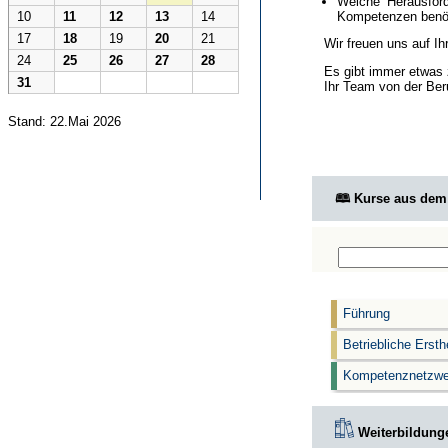
Welche Herausford
Kompetenzen benöt
10
11
12
13
14
17
18
19
20
21
Wir freuen uns auf I
24
25
26
27
28
Es gibt immer etwas 
31
Ihr Team von der Ber
Stand: 22.Mai 2026
🕮 Kurse aus de
Führung
Betriebliche Ersth
Kompetenznetzwe
Weiterbildunge