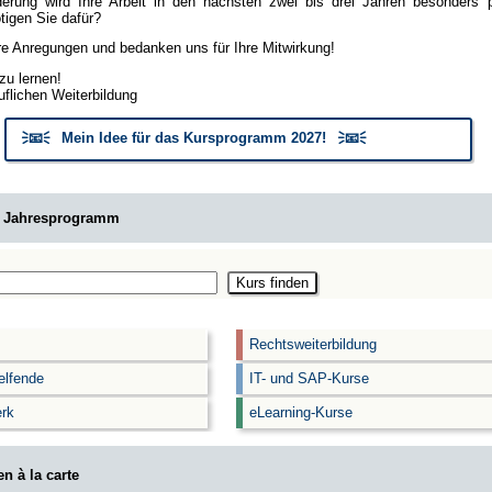
erung wird Ihre Arbeit in den nächsten zwei bis drei Jahren besonders
igen Sie dafür?
hre Anregungen und bedanken uns für Ihre Mitwirkung!
zu lernen!
uflichen Weiterbildung
🗦📧🗧 Mein Idee für das Kursprogramm 2027! 🗦📧🗧
m Jahresprogramm
Rechtsweiterbildung
elfende
IT- und SAP-Kurse
rk
eLearning-Kurse
n à la carte