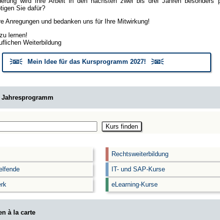
erung wird Ihre Arbeit in den nächsten zwei bis drei Jahren besonders
igen Sie dafür?
hre Anregungen und bedanken uns für Ihre Mitwirkung!
zu lernen!
uflichen Weiterbildung
🗦📧🗧 Mein Idee für das Kursprogramm 2027! 🗦📧🗧
m Jahresprogramm
Rechtsweiterbildung
elfende
IT- und SAP-Kurse
rk
eLearning-Kurse
n à la carte