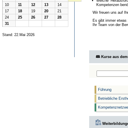
Welche Herausford
Kompetenzen benöt
10
11
12
13
14
17
18
19
20
21
Wir freuen uns auf I
24
25
26
27
28
Es gibt immer etwas 
31
Ihr Team von der Ber
Stand: 22.Mai 2026
🕮 Kurse aus de
Führung
Betriebliche Ersth
Kompetenznetzwe
Weiterbildunge