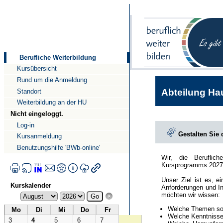
Direkt
Direkt
zum
zur
Inhalt
Navigation
Berufliche Weiterbildung
Kursübersicht
Rund um die Anmeldung
Abteilung Hau
Standort
Weiterbildung an der HU
Nicht eingeloggt.
Log-in
Gestalten Sie
Kursanmeldung
Benutzungshilfe 'BWb-online'
Wir, die Beruflic
Kursprogramms 2027
Unser Ziel ist es, e
Kurskalender
Anforderungen und In
möchten wir wissen:
Welche Themen sol
Mo
Di
Mi
Do
Fr
Welche Kenntnisse 
3
4
5
6
7