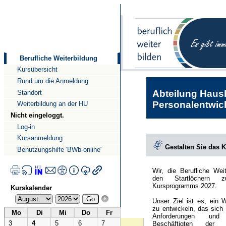
Direkt
Direkt
zum
zur
Inhalt
Navigation
Berufliche Weiterbildung
Kursübersicht
Rund um die Anmeldung
Abteilung Haush
Standort
Personalentwick
Weiterbildung an der HU
Nicht eingeloggt.
Log-in
Kursanmeldung
Gestalten Sie das 
Benutzungshilfe 'BWb-online'
Wir, die Berufliche Wei
den Startlöchern 
Kursprogramms 2027.
Kurskalender
Unser Ziel ist es, ein 
zu entwickeln, das sich
Mo
Di
Mi
Do
Fr
Anforderungen und
3
4
5
6
7
Beschäftigten der Hu