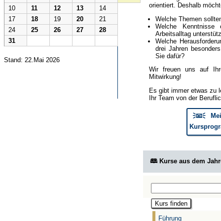
orientiert. Deshalb möcht
10
11
12
13
14
Welche Themen sollte
17
18
19
20
21
Welche Kenntnisse 
24
25
26
27
28
Arbeitsalltag unterstüt
31
Welche Herausforderun
drei Jahren besonder
Sie dafür?
Stand: 22.Mai 2026
Wir freuen uns auf Ih
Mitwirkung!
Es gibt immer etwas zu l
Ihr Team von der Berufli
🗦📧🗧 Mei
Kursprogr
🕮 Kurse aus dem Jah
Führung