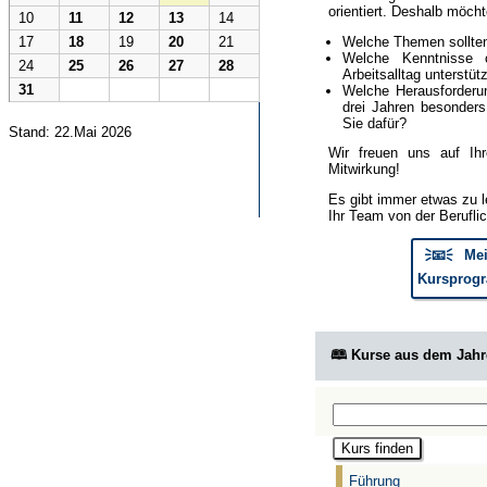
orientiert. Deshalb möcht
10
11
12
13
14
Welche Themen sollte
17
18
19
20
21
Welche Kenntnisse 
24
25
26
27
28
Arbeitsalltag unterstüt
31
Welche Herausforderun
drei Jahren besonder
Sie dafür?
Stand: 22.Mai 2026
Wir freuen uns auf Ih
Mitwirkung!
Es gibt immer etwas zu l
Ihr Team von der Berufli
🗦📧🗧 Mei
Kursprogr
🕮 Kurse aus dem Jah
Führung