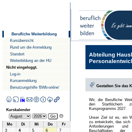
Direkt
Direkt
zum
zur
Inhalt
Navigation
Berufliche Weiterbildung
Kursübersicht
Rund um die Anmeldung
Abteilung Haush
Standort
Personalentwick
Weiterbildung an der HU
Nicht eingeloggt.
Log-in
Kursanmeldung
Gestalten Sie das 
Benutzungshilfe 'BWb-online'
Wir, die Berufliche Wei
den Startlöchern 
Kursprogramms 2027.
Kurskalender
Unser Ziel ist es, ein 
zu entwickeln, das sich
Mo
Di
Mi
Do
Fr
Anforderungen und
3
4
5
6
7
Beschäftigten der Hu