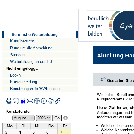
Direkt
Direkt
zum
zur
Inhalt
Navigation
Berufliche Weiterbildung
Kursübersicht
Rund um die Anmeldung
Abteilung Hau
Standort
Weiterbildung an der HU
Nicht eingeloggt.
Log-in
Gestalten Sie
Kursanmeldung
Benutzungshilfe 'BWb-online'
Wir, die Beruflic
Kursprogramms 2027
Unser Ziel ist es, e
Kurskalender
Anforderungen und In
möchten wir wissen:
Welche Themen sol
Mo
Di
Mi
Do
Fr
Welche Kenntnisse 
3
4
5
6
7