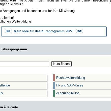
erung wird Ihre Arbeit in den nächsten zwei bis drei Jahren besonders
igen Sie dafür?
hre Anregungen und bedanken uns für Ihre Mitwirkung!
zu lernen!
uflichen Weiterbildung
🗦📧🗧 Mein Idee für das Kursprogramm 2027! 🗦📧🗧
m Jahresprogramm
Rechtsweiterbildung
elfende
IT- und SAP-Kurse
rk
eLearning-Kurse
n à la carte