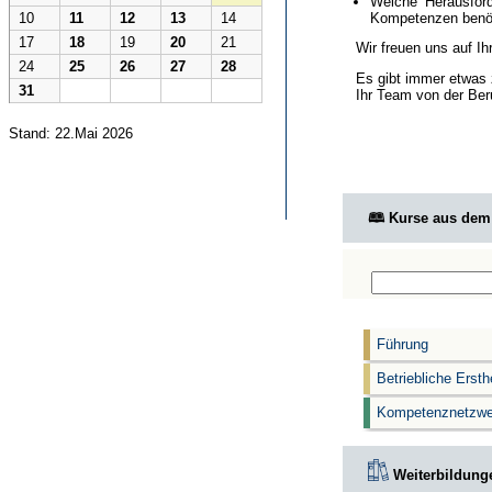
Welche Herausford
Kompetenzen benöt
10
11
12
13
14
17
18
19
20
21
Wir freuen uns auf I
24
25
26
27
28
Es gibt immer etwas 
31
Ihr Team von der Ber
Stand: 22.Mai 2026
🕮 Kurse aus de
Führung
Betriebliche Ersth
Kompetenznetzwe
Weiterbildunge