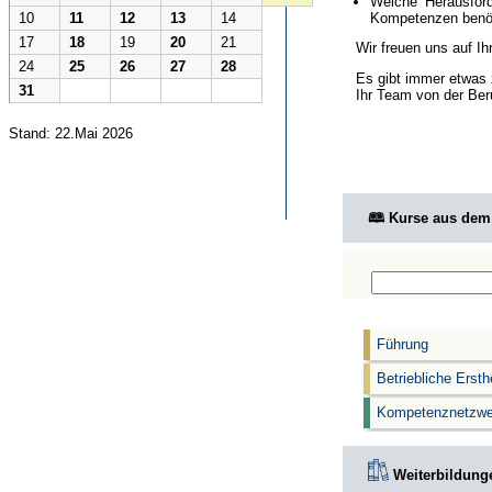
Welche Herausford
Kompetenzen benöt
10
11
12
13
14
17
18
19
20
21
Wir freuen uns auf I
24
25
26
27
28
Es gibt immer etwas 
31
Ihr Team von der Ber
Stand: 22.Mai 2026
🕮 Kurse aus de
Führung
Betriebliche Ersth
Kompetenznetzwe
Weiterbildunge