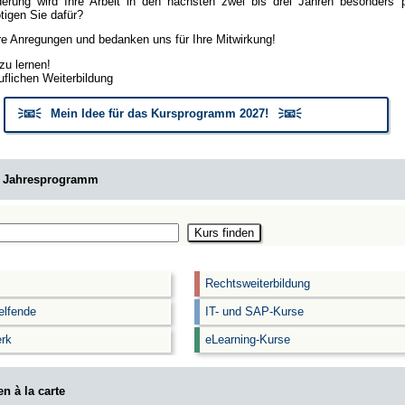
erung wird Ihre Arbeit in den nächsten zwei bis drei Jahren besonders
igen Sie dafür?
hre Anregungen und bedanken uns für Ihre Mitwirkung!
zu lernen!
uflichen Weiterbildung
🗦📧🗧 Mein Idee für das Kursprogramm 2027! 🗦📧🗧
m Jahresprogramm
Rechtsweiterbildung
elfende
IT- und SAP-Kurse
rk
eLearning-Kurse
n à la carte