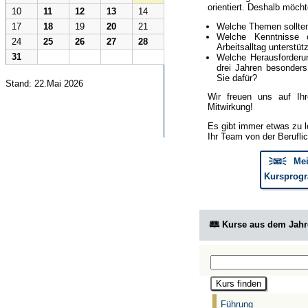
orientiert. Deshalb möcht
10
11
12
13
14
Welche Themen sollte
17
18
19
20
21
Welche Kenntnisse 
24
25
26
27
28
Arbeitsalltag unterstüt
31
Welche Herausforderun
drei Jahren besonder
Sie dafür?
Stand: 22.Mai 2026
Wir freuen uns auf Ih
Mitwirkung!
Es gibt immer etwas zu l
Ihr Team von der Berufli
🗦📧🗧 Mei
Kursprogr
🕮 Kurse aus dem Jah
Führung