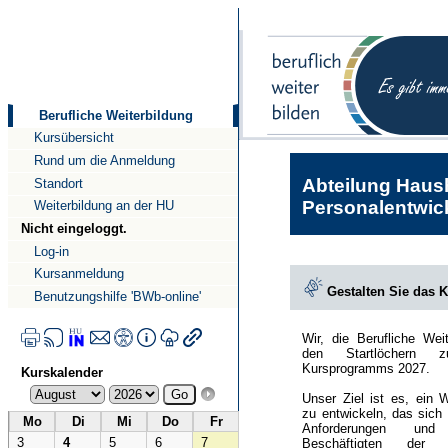
Direkt
Direkt
zum
zur
Inhalt
Navigation
Berufliche Weiterbildung
Kursübersicht
Rund um die Anmeldung
Abteilung Haush
Standort
Personalentwick
Weiterbildung an der HU
Nicht eingeloggt.
Log-in
Kursanmeldung
Gestalten Sie das 
Benutzungshilfe 'BWb-online'
Wir, die Berufliche Wei
den Startlöchern 
Kursprogramms 2027.
Kurskalender
Unser Ziel ist es, ein 
zu entwickeln, das sich
Mo
Di
Mi
Do
Fr
Anforderungen und
3
4
5
6
7
Beschäftigten der Hu