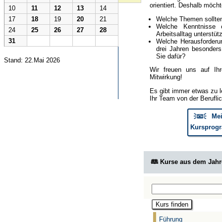
orientiert. Deshalb möcht
10
11
12
13
14
Welche Themen sollte
17
18
19
20
21
Welche Kenntnisse 
24
25
26
27
28
Arbeitsalltag unterstüt
31
Welche Herausforderun
drei Jahren besonder
Sie dafür?
Stand: 22.Mai 2026
Wir freuen uns auf Ih
Mitwirkung!
Es gibt immer etwas zu l
Ihr Team von der Berufli
🗦📧🗧 Mei
Kursprogr
🕮 Kurse aus dem Jah
Führung