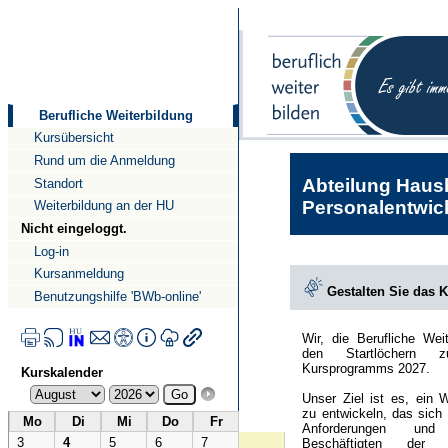
Direkt
Direkt
zum
zur
Inhalt
Navigation
Berufliche Weiterbildung
Kursübersicht
Rund um die Anmeldung
Abteilung Haush
Standort
Personalentwick
Weiterbildung an der HU
Nicht eingeloggt.
Log-in
Kursanmeldung
Gestalten Sie das 
Benutzungshilfe 'BWb-online'
Wir, die Berufliche Wei
den Startlöchern 
Kursprogramms 2027.
Kurskalender
Unser Ziel ist es, ein 
zu entwickeln, das sich
Mo
Di
Mi
Do
Fr
Anforderungen und
3
4
5
6
7
Beschäftigten der Hu