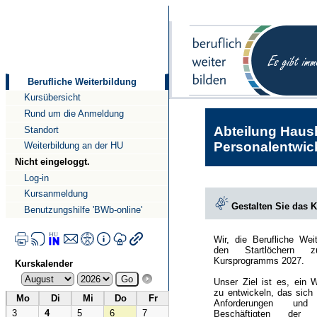
Direkt
Direkt
zum
zur
Inhalt
Navigation
Berufliche Weiterbildung
Kursübersicht
Rund um die Anmeldung
Abteilung Haush
Standort
Personalentwick
Weiterbildung an der HU
Nicht eingeloggt.
Log-in
Kursanmeldung
Gestalten Sie das 
Benutzungshilfe 'BWb-online'
Wir, die Berufliche Wei
den Startlöchern 
Kursprogramms 2027.
Kurskalender
Unser Ziel ist es, ein 
zu entwickeln, das sich
Mo
Di
Mi
Do
Fr
Anforderungen und
3
4
5
6
7
Beschäftigten der Hu