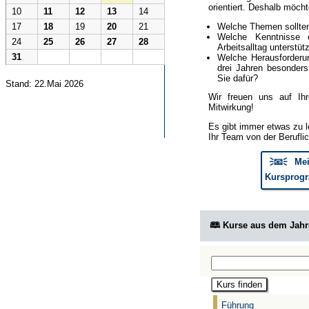
orientiert. Deshalb möcht
10
11
12
13
14
Welche Themen sollte
17
18
19
20
21
Welche Kenntnisse 
24
25
26
27
28
Arbeitsalltag unterstüt
31
Welche Herausforderun
drei Jahren besonder
Sie dafür?
Stand: 22.Mai 2026
Wir freuen uns auf Ih
Mitwirkung!
Es gibt immer etwas zu l
Ihr Team von der Berufli
🗦📧🗧 Mei
Kursprogr
🕮 Kurse aus dem Jah
Führung