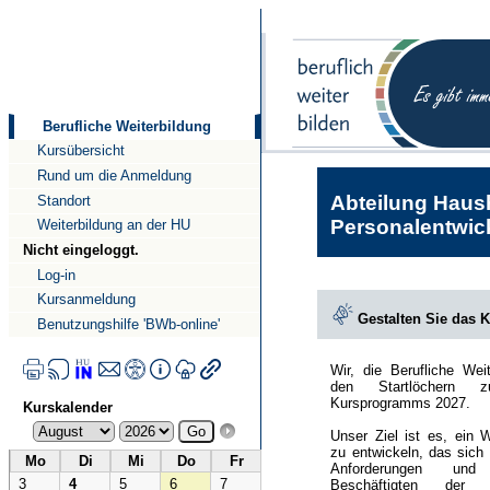
Direkt
Direkt
zum
zur
Inhalt
Navigation
Berufliche Weiterbildung
Kursübersicht
Rund um die Anmeldung
Abteilung Haush
Standort
Personalentwick
Weiterbildung an der HU
Nicht eingeloggt.
Log-in
Kursanmeldung
Gestalten Sie das 
Benutzungshilfe 'BWb-online'
Wir, die Berufliche Wei
den Startlöchern 
Kursprogramms 2027.
Kurskalender
Unser Ziel ist es, ein 
zu entwickeln, das sich
Mo
Di
Mi
Do
Fr
Anforderungen und
3
4
5
6
7
Beschäftigten der Hu