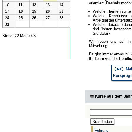
orientiert. Deshalb möcht
10
11
12
13
14
Welche Themen sollte
17
18
19
20
21
Welche Kenntnisse 
24
25
26
27
28
Arbeitsalltag unterstüt
31
Welche Herausforderun
drei Jahren besonder
Sie dafür?
Stand: 22.Mai 2026
Wir freuen uns auf Ih
Mitwirkung!
Es gibt immer etwas zu l
Ihr Team von der Berufli
🗦📧🗧 Mei
Kursprogr
🕮 Kurse aus dem Jah
Führung