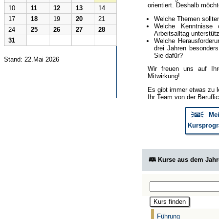
orientiert. Deshalb möcht
10
11
12
13
14
Welche Themen sollte
17
18
19
20
21
Welche Kenntnisse 
24
25
26
27
28
Arbeitsalltag unterstüt
31
Welche Herausforderun
drei Jahren besonder
Sie dafür?
Stand: 22.Mai 2026
Wir freuen uns auf Ih
Mitwirkung!
Es gibt immer etwas zu l
Ihr Team von der Berufli
🗦📧🗧 Mei
Kursprogr
🕮 Kurse aus dem Jah
Führung