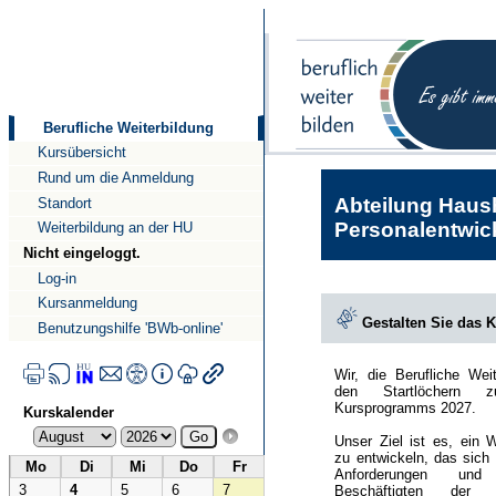
Direkt
Direkt
zum
zur
Inhalt
Navigation
Berufliche Weiterbildung
Kursübersicht
Rund um die Anmeldung
Abteilung Haush
Standort
Personalentwick
Weiterbildung an der HU
Nicht eingeloggt.
Log-in
Kursanmeldung
Gestalten Sie das 
Benutzungshilfe 'BWb-online'
Wir, die Berufliche Wei
den Startlöchern 
Kursprogramms 2027.
Kurskalender
Unser Ziel ist es, ein 
zu entwickeln, das sich
Mo
Di
Mi
Do
Fr
Anforderungen und
3
4
5
6
7
Beschäftigten der Hu