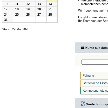
Welche Herausford
Kompetenzen benöt
10
11
12
13
14
17
18
19
20
21
Wir freuen uns auf I
24
25
26
27
28
Es gibt immer etwas 
31
Ihr Team von der Ber
Stand: 22.Mai 2026
🕮 Kurse aus de
Führung
Betriebliche Ersth
Kompetenznetzwe
Weiterbildunge