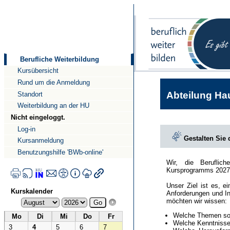
Direkt
Direkt
zum
zur
Inhalt
Navigation
Berufliche Weiterbildung
Kursübersicht
Rund um die Anmeldung
Abteilung Hau
Standort
Weiterbildung an der HU
Nicht eingeloggt.
Log-in
Gestalten Sie
Kursanmeldung
Benutzungshilfe 'BWb-online'
Wir, die Beruflic
Kursprogramms 2027
Unser Ziel ist es, e
Kurskalender
Anforderungen und In
möchten wir wissen:
Welche Themen sol
Mo
Di
Mi
Do
Fr
Welche Kenntnisse 
3
4
5
6
7