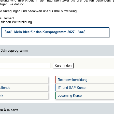
erung wird Ihre Arbeit in den nächsten zwei bis drei Jahren besonders
igen Sie dafür?
hre Anregungen und bedanken uns für Ihre Mitwirkung!
zu lernen!
uflichen Weiterbildung
🗦📧🗧 Mein Idee für das Kursprogramm 2027! 🗦📧🗧
m Jahresprogramm
Rechtsweiterbildung
elfende
IT- und SAP-Kurse
rk
eLearning-Kurse
n à la carte