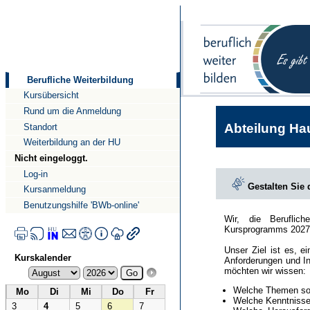
Direkt
Direkt
zum
zur
Inhalt
Navigation
Berufliche Weiterbildung
Kursübersicht
Rund um die Anmeldung
Abteilung Hau
Standort
Weiterbildung an der HU
Nicht eingeloggt.
Log-in
Gestalten Sie
Kursanmeldung
Benutzungshilfe 'BWb-online'
Wir, die Beruflic
Kursprogramms 2027
Unser Ziel ist es, e
Kurskalender
Anforderungen und In
möchten wir wissen:
Welche Themen sol
Mo
Di
Mi
Do
Fr
Welche Kenntnisse 
3
4
5
6
7