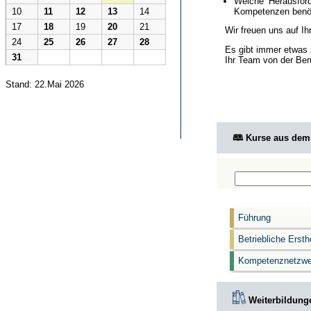
Welche Herausford
Kompetenzen benöt
10
11
12
13
14
17
18
19
20
21
Wir freuen uns auf I
24
25
26
27
28
Es gibt immer etwas 
31
Ihr Team von der Ber
Stand: 22.Mai 2026
🕮 Kurse aus de
Führung
Betriebliche Ersth
Kompetenznetzwe
Weiterbildunge