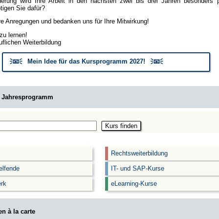
erung wird Ihre Arbeit in den nächsten zwei bis drei Jahren besonders
igen Sie dafür?
hre Anregungen und bedanken uns für Ihre Mitwirkung!
zu lernen!
uflichen Weiterbildung
🗦📧🗧 Mein Idee für das Kursprogramm 2027! 🗦📧🗧
m Jahresprogramm
Rechtsweiterbildung
elfende
IT- und SAP-Kurse
rk
eLearning-Kurse
n à la carte