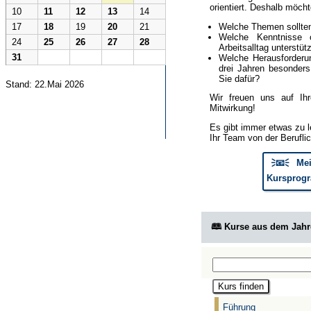
orientiert. Deshalb möcht
10
11
12
13
14
Welche Themen sollte
17
18
19
20
21
Welche Kenntnisse 
24
25
26
27
28
Arbeitsalltag unterstüt
31
Welche Herausforderun
drei Jahren besonder
Sie dafür?
Stand: 22.Mai 2026
Wir freuen uns auf Ih
Mitwirkung!
Es gibt immer etwas zu l
Ihr Team von der Berufli
🗦📧🗧 Mei
Kursprogr
🕮 Kurse aus dem Jah
Führung