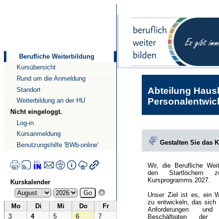
Direkt
Direkt
zum
zur
Inhalt
Navigation
Berufliche Weiterbildung
Kursübersicht
Rund um die Anmeldung
Abteilung Haush
Standort
Personalentwick
Weiterbildung an der HU
Nicht eingeloggt.
Log-in
Kursanmeldung
Gestalten Sie das 
Benutzungshilfe 'BWb-online'
Wir, die Berufliche Wei
den Startlöchern 
Kursprogramms 2027.
Kurskalender
Unser Ziel ist es, ein 
zu entwickeln, das sich
Mo
Di
Mi
Do
Fr
Anforderungen und
3
4
5
6
7
Beschäftigten der Hu